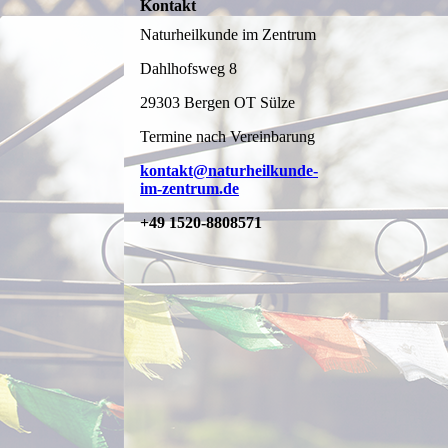
Kontakt
Naturheilkunde im Zentrum
Dahlhofsweg 8
29303 Bergen OT Sülze
Termine nach Vereinbarung
kontakt@naturheilkunde-
im-zentrum.de
+49 1520-8808571