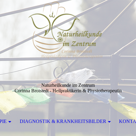
Naturheilkunde im Zentrum
Corinna Broistedt - Heilpraktikerin & Physiotherapeutin
PIE
DIAGNOSTIK & KRANKHEITSBILDER
KONT