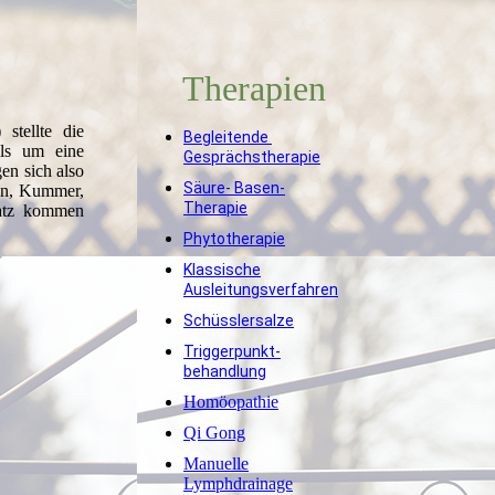
Therapien
stellte die
Begleitende
lls um eine
Gesprächstherapie
en sich also
Säure- Basen-
ten, Kummer,
Therapie
satz kommen
Phytotherapie
Klassische
Ausleitungsverfahren
Schüsslersalze
Triggerpunkt-
behandlung
Homöopathie
Qi Gong
Manuelle
Lymphdrainage